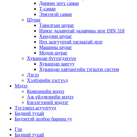
Дөрвөн эрүү самар
Т-самар
Эрвээхэй самар
Шураг
Тавилгын шураг
Ирмэг далавчтай далавчны эрэг DIN 318
Хөндлөн шураг
Hex залгууртай таглаатай эрэг
Машины шураг
Модон шураг
Хуванцар бүтээгдэхүүн
Хуванцар зангуу
Хуванцар хавтангийн тэгшлэх систем
Дэгээ
Хэлбэрийн хэсгүүд
Мэдээ
Компанийн мэдээ
Аж үйлдвэрийн мэдээ
Бэхэлгээний мэдлэг
Түгээмэл асуултууд
Бидний тухай
Бидэнтэй холбоо барина уу
Гэр
Бидний тухай