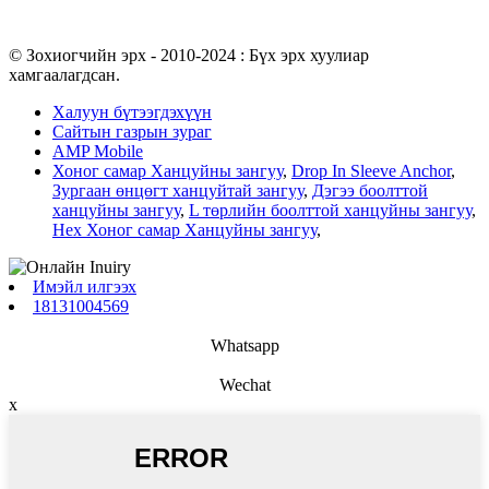
© Зохиогчийн эрх - 2010-2024 : Бүх эрх хуулиар
хамгаалагдсан.
Халуун бүтээгдэхүүн
Сайтын газрын зураг
AMP Mobile
Хоног самар Ханцуйны зангуу
,
Drop In Sleeve Anchor
,
Зургаан өнцөгт ханцуйтай зангуу
,
Дэгээ боолттой
ханцуйны зангуу
,
L төрлийн боолттой ханцуйны зангуу
,
Hex Хоног самар Ханцуйны зангуу
,
Имэйл илгээх
18131004569
Whatsapp
Wechat
x