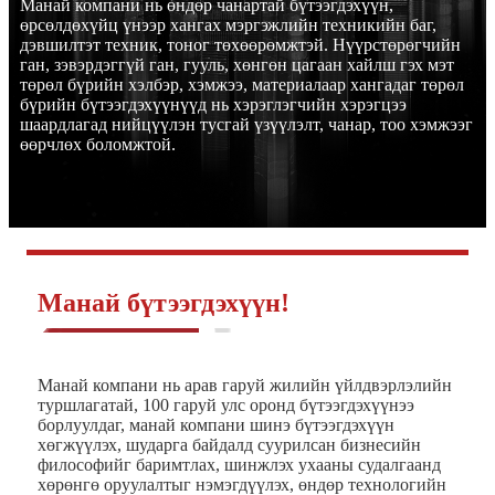
Манай компани нь өндөр чанартай бүтээгдэхүүн,
өрсөлдөхүйц үнээр хангах мэргэжлийн техникийн баг,
дэвшилтэт техник, тоног төхөөрөмжтэй. Нүүрстөрөгчийн
ган, зэвэрдэггүй ган, гууль, хөнгөн цагаан хайлш гэх мэт
төрөл бүрийн хэлбэр, хэмжээ, материалаар хангадаг төрөл
бүрийн бүтээгдэхүүнүүд нь хэрэглэгчийн хэрэгцээ
шаардлагад нийцүүлэн тусгай үзүүлэлт, чанар, тоо хэмжээг
өөрчлөх боломжтой.
Манай бүтээгдэхүүн!
Манай компани нь арав гаруй жилийн үйлдвэрлэлийн
туршлагатай, 100 гаруй улс оронд бүтээгдэхүүнээ
борлуулдаг, манай компани шинэ бүтээгдэхүүн
хөгжүүлэх, шударга байдалд суурилсан бизнесийн
философийг баримтлах, шинжлэх ухааны судалгаанд
хөрөнгө оруулалтыг нэмэгдүүлэх, өндөр технологийн