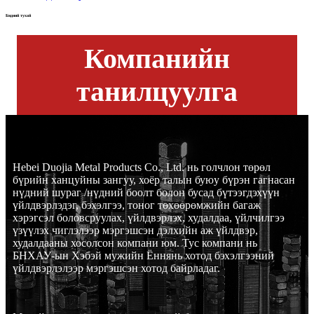
Бидний тухай
Компанийн
танилцуулга
Hebei Duojia Metal Products Co., Ltd. нь голчлон төрөл
бүрийн ханцуйны зангуу, хоёр талын буюу бүрэн гагнасан
нүдний шураг /нүдний боолт болон бусад бүтээгдэхүүн
үйлдвэрлэдэг, бэхэлгээ, тоног төхөөрөмжийн багаж
хэрэгсэл боловсруулах, үйлдвэрлэх, худалдаа, үйлчилгээ
үзүүлэх чиглэлээр мэргэшсэн дэлхийн аж үйлдвэр,
худалдааны хосолсон компани юм. Тус компани нь
БНХАУ-ын Хэбэй мужийн Ённянь хотод бэхэлгээний
үйлдвэрлэлээр мэргэшсэн хотод байрладаг.