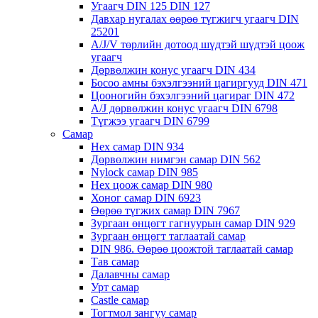
Угаагч DIN 125 DIN 127
Давхар нугалах өөрөө түгжигч угаагч DIN
25201
A/J/V төрлийн дотоод шүдтэй шүдтэй цоож
угаагч
Дөрвөлжин конус угаагч DIN 434
Босоо амны бэхэлгээний цагиргууд DIN 471
Цооногийн бэхэлгээний цагираг DIN 472
A/J дөрвөлжин конус угаагч DIN 6798
Түгжээ угаагч DIN 6799
Самар
Hex самар DIN 934
Дөрвөлжин нимгэн самар DIN 562
Nylock самар DIN 985
Hex цоож самар DIN 980
Хоног самар DIN 6923
Өөрөө түгжих самар DIN 7967
Зургаан өнцөгт гагнуурын самар DIN 929
Зургаан өнцөгт таглаатай самар
DIN 986. Өөрөө цоожтой таглаатай самар
Тав самар
Далавчны самар
Урт самар
Castle самар
Тогтмол зангуу самар