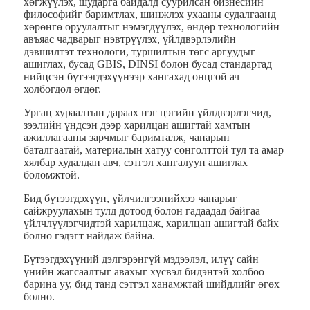
хөгжүүлэх, шударга байдалд суурилсан бизнесийн
философийг баримтлах, шинжлэх ухааны судалгаанд
хөрөнгө оруулалтыг нэмэгдүүлэх, өндөр технологийн
авъяас чадварыг нэвтрүүлэх, үйлдвэрлэлийн
дэвшилтэт технологи, туршилтын төгс аргуудыг
ашиглах, бусад GBIS, DINSI болон бусад стандартад
нийцсэн бүтээгдэхүүнээр хангахад онцгой ач
холбогдол өгдөг.
Ургац хураалтын дараах нэг цэгийн үйлдвэрлэгчид,
зээлийн үндсэн дээр харилцан ашигтай хамтын
ажиллагааны зарчмыг баримталж, чанарын
баталгаатай, материалын хатуу сонголттой тул та амар
хялбар худалдан авч, сэтгэл хангалуун ашиглах
боломжтой.
Бид бүтээгдэхүүн, үйлчилгээнийхээ чанарыг
сайжруулахын тулд дотоод болон гадаадад байгаа
үйлчлүүлэгчидтэй харилцаж, харилцан ашигтай байх
болно гэдэгт найдаж байна.
Бүтээгдэхүүний дэлгэрэнгүй мэдээлэл, илүү сайн
үнийн жагсаалтыг авахыг хүсвэл бидэнтэй холбоо
барина уу, бид танд сэтгэл ханамжтай шийдлийг өгөх
болно.