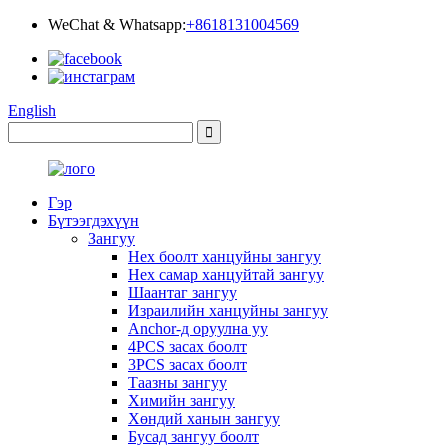
WeChat & Whatsapp:
+8618131004569
English
Гэр
Бүтээгдэхүүн
Зангуу
Hex боолт ханцуйны зангуу
Hex самар ханцуйтай зангуу
Шаантаг зангуу
Израилийн ханцуйны зангуу
Anchor-д оруулна уу
4PCS засах боолт
3PCS засах боолт
Таазны зангуу
Химийн зангуу
Хөндий ханын зангуу
Бусад зангуу боолт