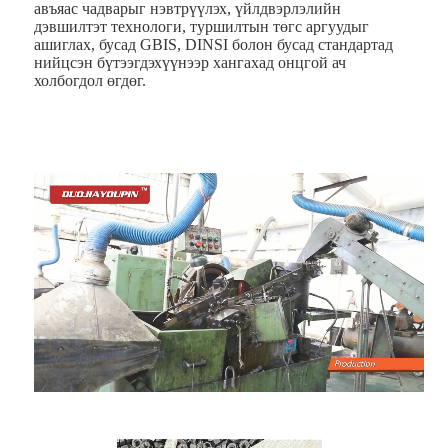
авъяас чадварыг нэвтрүүлэх, үйлдвэрлэлийн
дэвшилтэт технологи, туршилтын төгс аргуудыг
ашиглах, бусад GBIS, DINSI болон бусад стандартад
нийцсэн бүтээгдэхүүнээр хангахад онцгой ач
холбогдол өгдөг.