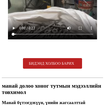
БИДЭНД ХОЛБОО БАРИХ
манай долоо хоног тутмын мэдээллийн
товхимол
Манай бүтээгдэхүүн, үнийн жагсаалттай