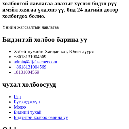
холбоотой лавлагаа авахыг хүсвэл бидэн рүү
имэйл хаягаа үлдээнэ үү, бид 24 цагийн дотор
холбогдох болно.
Үнийн жагсаалтын лавлагаа
Бидэнтэй холбоо барина уу
Хэбэй мужийн Хандан хот, Юнян дүүрэг
+8618131004569
admin@dj-fastener.com
+8618131004569
18131004569
чухал холбоосууд
Гэр
Бүтээгдэхүүн
Мэдээ
Бидний тухай
Бидэнтэй холбоо барина уу