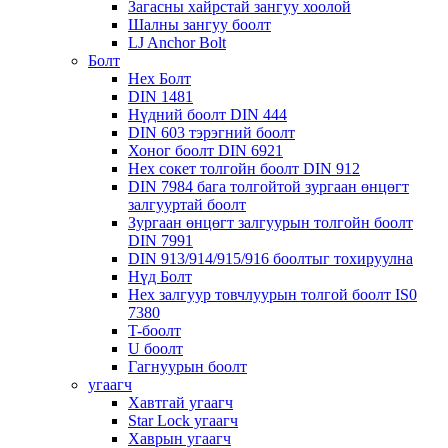
Загасны хайрстай зангуу хоолой
Шалны зангуу боолт
LJ Anchor Bolt
Болт
Hex Болт
DIN 1481
Нүдний боолт DIN 444
DIN 603 тэрэгний боолт
Хоног боолт DIN 6921
Hex сокет толгойн боолт DIN 912
DIN 7984 бага толгойтой зургаан өнцөгт
залгууртай боолт
Зургаан өнцөгт залгуурын толгойн боолт
DIN 7991
DIN 913/914/915/916 боолтыг тохируулна
Нүд Болт
Hex залгуур товчлуурын толгой боолт IS0
7380
T-боолт
U боолт
Гагнуурын боолт
угаагч
Хавтгай угаагч
Star Lock угаагч
Хаврын угаагч